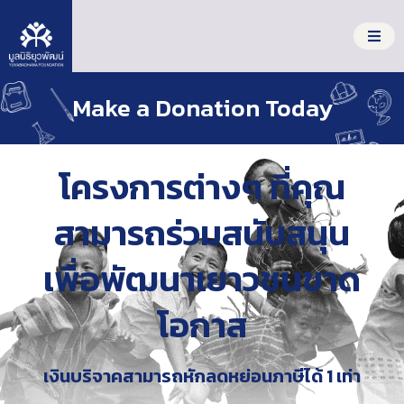
S
k
i
p
S
t
Make a Donation Today
o
e
c
a
About Us
o
r
n
c
โครงการต่างๆ ที่คุณ
t
What We Do
h
e
f
สามารถร่วมสนับสนุน
n
Our Impact
o
t
r
เพื่อพัฒนาเยาวชนขาด
:
Get Involved
โอกาส
ไทย
English
เงินบริจาคสามารถหักลดหย่อนภาษีได้ 1 เท่า