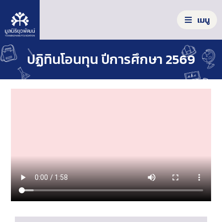
S
k
เมนู
i
p
t
S
ปฏิทินโอนทุน ปีการศึกษา 2569
o
e
c
a
o
รู้จักมูลนิธิ
r
n
c
t
เครื่องมือสร้างโอกาส
h
e
f
n
ผลลัพธ์จากความร่วมมือ
o
t
r
:
ร่วมลงมือทำ
ข่าวสาร/รายงาน
คลังความรู้