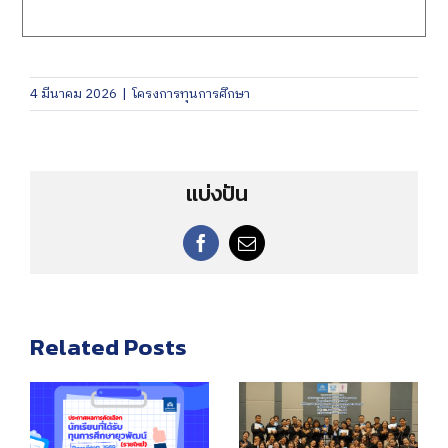
4 มีนาคม 2026
|
โครงการทุนการศึกษา
แบ่งปัน
F
E
a
m
c
a
e
i
b
l
Related Posts
o
o
k