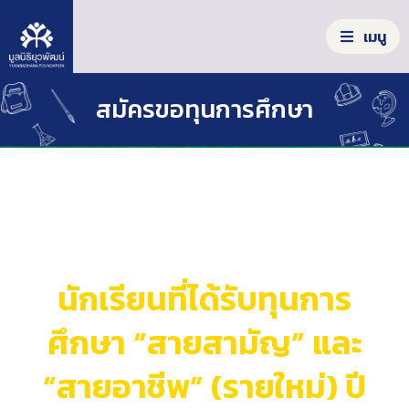
S
k
เมนู
i
p
t
S
สมัครขอทุนการศึกษา
o
e
c
a
o
รู้จักมูลนิธิ
r
n
c
t
เครื่องมือสร้างโอกาส
h
e
f
n
ประกาศผลการคัดเลือก
ผลลัพธ์จากความร่วมมือ
o
t
r
นักเรียนที่ได้รับทุนการ
:
ร่วมลงมือทำ
ศึกษา “สายสามัญ” และ
ข่าวสาร/รายงาน
“สายอาชีพ” (รายใหม่) ปี
คลังความรู้