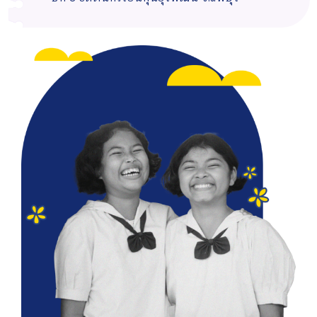
นักศึกษา สาขาคณิตศาสตร์ คณะศึกษาศาสตร์
อดีตนักเรียนทุนยุวพัฒน์ รุ่นที่ 1 จ.สตูล
ชั้นปีที่ 4 อดีตนักเรียนทุนยุวพัฒน์ จ.ชลบุรี