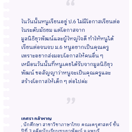
ในวันนั้นหนูเรียนอยู่ ป.6 ไม่มีโอกาสเรียนต่อ
เส้นทางของหนูไม่ได้เรียบหรูและสุขสบาย
รู้สึกภูมิใจและดีใจที่ได้เป็นนักเรียนทุนรุ่น
ในระดับมัธยม แต่โอกาสจาก
เหมือนคนอื่น ๆ มีคุณย่าเป็นบุคคลสำคัญที่
แรกในครอบครัวยุวพัฒน์ อยากบอกว่าการ
มูลนิธิยุวพัฒน์และผู้ใหญ่ใจดี ทำให้หนูได้
ทำให้หนูตั้งเป้าหมายชีวิตที่ชัดเจน มีคุณครู
ศึกษามีความสำคัญมาก ๆ กับเยาวชนไทย
เรียนต่อจนจบ ม.6 หนูอยากเป็นคุณครู
และพี่ ๆ มูลนิธิยุวพัฒน์ ชี้แนะแนวทางใน
ทุกคน มีส่วนในการกำหนดอาชีพของเด็ก ๆ
เพราะอยากส่งมอบโอกาสให้คนอื่น ๆ
การแก้ปัญหา และเป็นกำลังใจสำคัญของ
ในอนาคต และพร้อมในการเป็นพลเมืองที่ดี
เหมือนวันนั้นที่หนูเคยได้รับจากมูลนิธิยุว
หนูมาตลอดค่ะ แม้วันนี้หนูจะยังไม่ประสบ
มีความรู้คู่คุณธรรม ขอขอบคุณผู้มีอุปการะ
พัฒน์ ขอสัญญาว่าหนูจะเป็นคุณครูและ
ความสำเร็จ แต่สัญญาว่าจะทำหน้าที่ของครู
คุณทุกท่านที่ให้โอกาสเด็กคนหนึ่งในวันนั้น
สร้างโอกาสให้เด็ก ๆ ต่อไปค่ะ
ที่ดีในอนาคตเพื่อตอบแทนมูลนิธิยุวพัฒน์
และได้มีโอกาสมาเล่าเรื่องดี ๆ ในวันนี้ค่ะ
ให้ได้ค่ะ
เกศรา กล้าหาญ
จันจีรา โสะประจิน
,
นักศึกษา สาขาวิชาภาษาไทย คณะครุศาสตร์ ชั้น
นักวิชาการส่งเสริมการลงทุนชำนาญการ
บัวชมพู พวงสิน
ปีที่ 3 อดีตนักเรียนทุนยุวพัฒน์ จ.ลพบุรี
สำนักงานคณะกรรมการส่งเสริมการลงทุน (BOI)