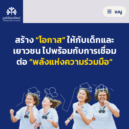
S
k
เมนู
i
p
t
S
o
e
สร้าง
“โอกาส”
ให้กับเด็กและ
c
a
o
เยาวชน ไปพร้อมกับการเชื่อม
รู้จักมูลนิธิ
r
n
c
ต่อ
“พลังแห่งความร่วมมือ”
t
เครื่องมือสร้างโอกาส
h
e
f
n
ผลลัพธ์จากความร่วมมือ
o
t
r
:
ร่วมลงมือทำ
ข่าวสาร/รายงาน
คลังความรู้