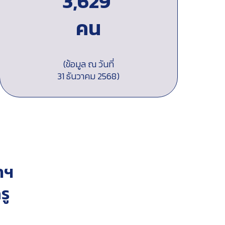
3,629
คน
(ข้อมูล ณ วันที่
31 ธันวาคม 2568)
ำฯ
รู