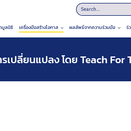
S
e
a
ักมูลนิธิ
เครื่องมือสร้างโอกาส
ผลลัพธ์จากความร่วมมือ
r
ร่
c
h
f
การเปลี่ยนแปลง โดย Teach For
o
r
: