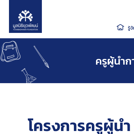
S
k
i
p
รู้จ
t
o
c
o
ครูผู้นำ
n
t
e
n
t
โครงการครูผู้นำ