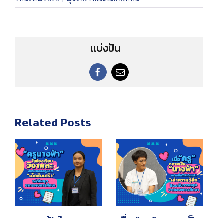
แบ่งปัน
F
E
a
m
c
a
e
i
b
l
Related Posts
o
o
k