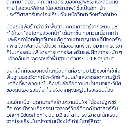
ติดค่าย 1 สอวน.คณิตศาสตร์ (น้องณัฐพัชร์) และสอบติด
ค่าย 1 สอวน.ฟิสิกส์ (น้องดรัณภพ) ซึ่งเป็นอีกหน้า
ประวัติศาสตร์ของโรงเรียนวังเหนือวิทยา จังหวัดลำปาง
น้องณัฐพัชร์ กล่าวว่า พื้นฐานคณิตศาสตร์จากระบบ LE
ทำให้เขา “ลุยโจทย์ล่วงหน้า” ได้มากขึ้น ทบทวนเนื้อหาเก่า
และฝึกทำโจทย์ทุกวันจนเกิดความชำนาญ ขณะที่น้องดรัณ
ภพ แม้ว่าฟิสิกส์จะเป็นวิชาที่ต้องอ่านเพิ่มเติมมาก ๆ แต่เขา
ก็ไม่เคยยอมแพ้ โดยการหาคอร์สเสริมและฝึกโจทย์หนัก ๆ
แล้วกลับมา “อุดรอยรั่วพื้นฐาน” ด้วยระบบ LE อยู่เสมอ
สิ่งที่เด็กทั้งสองคนย้ำเหมือนกันคือ ระบบ LE ช่วยให้เข้าใจ
พื้นฐานของวิชาคณิต-วิทย์ ที่แม่นยำและต่อยอดความรู้ได้
แต่สิ่งที่พาพวกเขาไปถึงเส้นชัยคือความสม่ำเสมอและวินัย
ของตนเอง รวมถึงกำลังใจจากคุณครูในโรงเรียนด้วย
และอีกหนึ่งหมุดหมายที่สร้างความมั่นใจให้น้องณัฐพัชร์
คือ การเข้าร่วมกิจกรรม “ฉลาดรู้วิทย์คิดคณิตศาสตร์กับ
Learn Education” ตอน ม.3 และสามารถเอาชนะนักเรียน
จากโรงเรียนใหญ่จากในเมืองได้ ทำให้เขารู้สึกว่า: