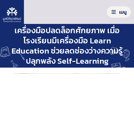
S
k
เมนู
i
p
เครื่องมือปลดล็อกศักยภาพ เมื่อ
t
S
o
e
โรงเรียนมีเครื่องมือ Learn
c
a
Education ช่วยลดช่องว่างความรู้
o
รู้จักมูลนิธิ
r
n
ปลุกพลัง Self-Learning
c
t
เครื่องมือสร้างโอกาส
h
e
f
n
ผลลัพธ์จากความร่วมมือ
o
t
r
:
ร่วมลงมือทำ
ข่าวสาร/รายงาน
คลังความรู้