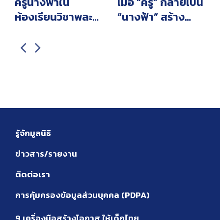
ครูนางฟ้าใน
เมื่อ “ครู” กลายเป็น
ห้องเรียนวิชาพละ
“นางฟ้า” สร้าง
พื้นที่ปลอดภัยดูแล
พื้นที่ให้เด็กกล้า
ใจเด็กซึมเศร้า ไม่ให้
“เล่าความรู้สึก”
หลุดจากระบบการ
ป้องกันการหลุด
ศึกษา
จากระบบการศึกษา
รู้จักมูลนิธิ
ข่าวสาร/รายงาน
ติดต่อเรา
การคุ้มครองข้อมูลส่วนบุคคล (PDPA)
9 เครื่องมือสร้างโอกาส ให้เด็กไทย