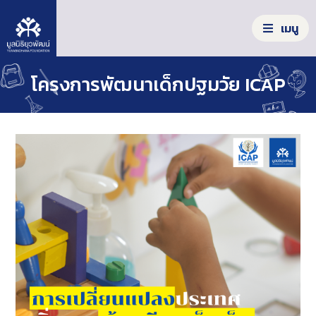
S
k
เมนู
i
p
t
S
โครงการพัฒนาเด็กปฐมวัย ICAP
o
e
c
a
o
รู้จักมูลนิธิ
r
n
c
t
เครื่องมือสร้างโอกาส
h
e
f
n
ผลลัพธ์จากความร่วมมือ
o
t
r
:
ร่วมลงมือทำ
ข่าวสาร/รายงาน
คลังความรู้