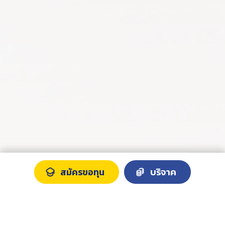
สมัครขอทุน
บริจาค
เพราะเด็กคือ