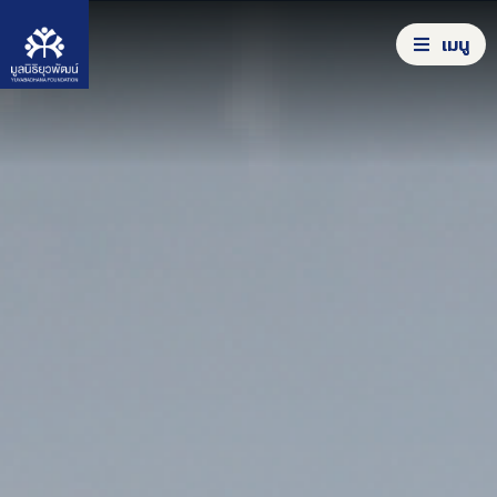
S
k
เมนู
i
p
t
S
o
e
c
a
o
รู้จักมูลนิธิ
r
n
c
t
เครื่องมือสร้างโอกาส
h
e
f
n
ผลลัพธ์จากความร่วมมือ
o
t
r
:
ร่วมลงมือทำ
ข่าวสาร/รายงาน
คลังความรู้